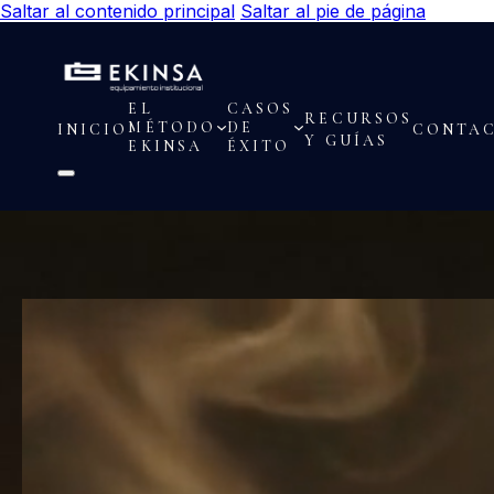
Saltar al contenido principal
Saltar al pie de página
EL
CASOS
RECURSOS
MÉTODO
DE
INICIO
CONTA
Y GUÍAS
EKINSA
ÉXITO