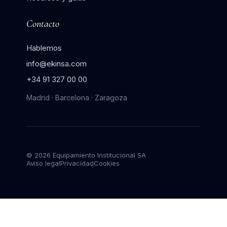
El método Ekinsa
Casos de éxito
Recursos y guías
Contacto
Hablemos
info@ekinsa.com
+34 91 327 00 00
Madrid · Barcelona · Zaragoza
© 2026 Equipamiento Institucional SA
Aviso legal
Privacidad
Cookies